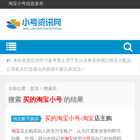
淘宝小号信息发布
本站资源仅供学习参考禁止用于非法业务否则我们将全力配合
公安机关打击违法内容请不要以身试法！
当前位置：首页 > 搜索页
搜索
买的淘宝小号
的结果
买的
淘宝
小号
-
淘宝
店主购
淘宝帐号购买
淘宝
店主购买别人的支付宝账户，认为只需更改密码即可。
结果... 任鸿，四川在线记者
淘宝
能用
小号
买自己的东西吗。