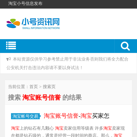
淘宝小号信息发布
本站资源仅供学习参考禁止用于非法业务否则我们将全力配合
公安机关打击违法内容请不要以身试法！
当前位置：首页 > 搜索页
搜索
淘宝账号信誉
的结果
淘宝
账号
信誉
-
淘宝
买家怎
淘宝帐号交易
淘宝
上的钻石有几颗心
淘宝
卖家信用等级表 许多
淘宝
卖家现
在都是钻石级的，通常是经营一段时间的商店。那么，
淘宝