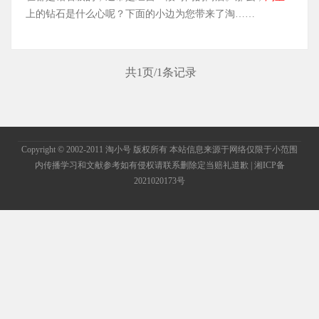
上的钻石是什么心呢？下面的小边为您带来了淘……
共1页/1条记录
Copyright © 2002-2011 淘小号 版权所有 本站信息来源于网络仅限于小范围
内传播学习和文献参考如有侵权请联系删除定当赔礼道歉
| 湘ICP备
2021020173号