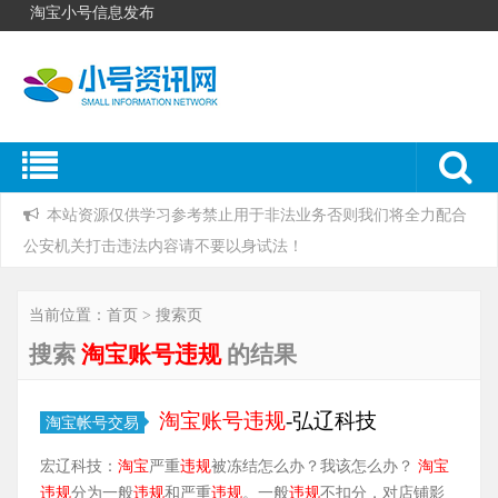
淘宝小号信息发布
本站资源仅供学习参考禁止用于非法业务否则我们将全力配合
公安机关打击违法内容请不要以身试法！
当前位置：首页 > 搜索页
搜索
淘宝账号违规
的结果
淘宝
账号
违规
-弘辽科技
淘宝帐号交易
宏辽科技：
淘宝
严重
违规
被冻结怎么办？我该怎么办？
淘宝
违规
分为一般
违规
和严重
违规
。一般
违规
不扣分，对店铺影