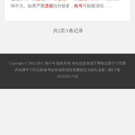
响不大。如果严重
违规
扣分较多，
账号
可能被冻结……
共1页/1条记录
Copyright © 2002-2011 淘小号 版权所有 本站信息来源于网络仅限于小范围
内传播学习和文献参考如有侵权请联系删除定当赔礼道歉
| 湘ICP备
2021020173号