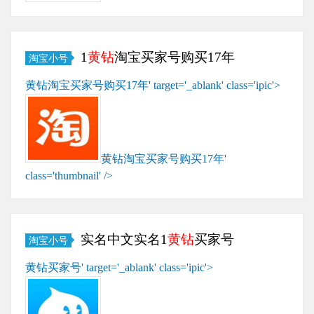
的，号很安全放心购……
1
黄钻
淘宝买家号购买17年
淘宝小号
黄钻淘宝买家号购买17年' target='_ablank' class='ipic'>
格
式：
淘
宝
帐
黄钻淘宝买家号购买17年'
号|
class='thumbnail' />
登
录
密
码|
实名中文实名1
黄钻
买家号
淘宝小号
没
黄钻买家号' target='_ablank' class='ipic'>
第
绑
一
手
次
机，