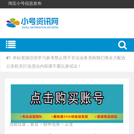
淘宝小号信息发布
本站资源仅供学习参考禁止用于非法业务否则我们将全力配合
公安机关打击违法内容请不要以身试法！
当前位置：
首页
>
软件仓库
> 正文