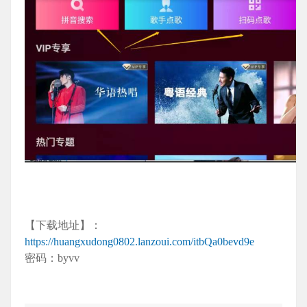
【下载地址】：
https://huangxudong0802.lanzoui.com/itbQa0bevd9e
密码：byvv