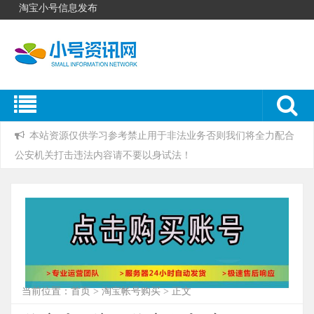
淘宝小号信息发布
本站资源仅供学习参考禁止用于非法业务否则我们将全力配合
公安机关打击违法内容请不要以身试法！
当前位置：
首页
>
淘宝帐号购买
> 正文